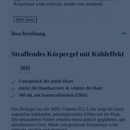
Körperhaut wirkt erfrischt, straffer und strahlend.
Die Hauptinhaltsstoffe und ihre Wirkweisen
Mehr lesen
Frescolat®
Beschreibung
Verleiht einen angenehmen und langanhaltenden
Kühleffekt für ein angenehmes Hautgefühl
Kann gegen Körpergeruch wirken
Straffendes Körpergel mit Kühleffekt
GLYCERIN
Wirkt feuchtigkeitsspendend
CROSSLINKED HYALURONSÄURE
Energiekick für müde Haut
Ist ein Polysaccharid und natürlicher Bestandteil u. a. der
stärkt die Hautbarriere & schützt die Haut
Dermis
300 ml, mit hautstraffendem Effekt
Ihre effektivere feuchtigkeitsbindende Wirkung ergibt
sich daraus, dass sie ihren Hydratmantel erst nach
mehreren Stunden abgibt und auf diese Weise über einen
Das Bodygel aus der MIRI Vitamin B12 Linie sorgt für einen
langen Zeitraum wirkt
angenehm kühlenden, adstringierenden Effekt auf der Haut.
Sorgt für einen optisch hautstraffenden und glättenden
Die behandelten Partien erhalten einen optisch geglätteten, gut
Effekt
aussehenden Glow. Müde und gestresste Körperhaut wirkt
erfrischt, straffer und strahlend.