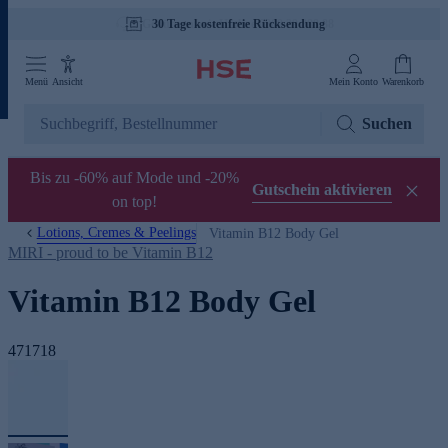
30 Tage kostenfreie Rücksendung
Menü
Ansicht
Mein Konto
Warenkorb
Suchen
Bis zu -60% auf Mode und -20%
Gutschein aktivieren
on top!
Lotions, Cremes & Peelings
Vitamin B12 Body Gel
MIRI - proud to be Vitamin B12
Vitamin B12 Body Gel
471718