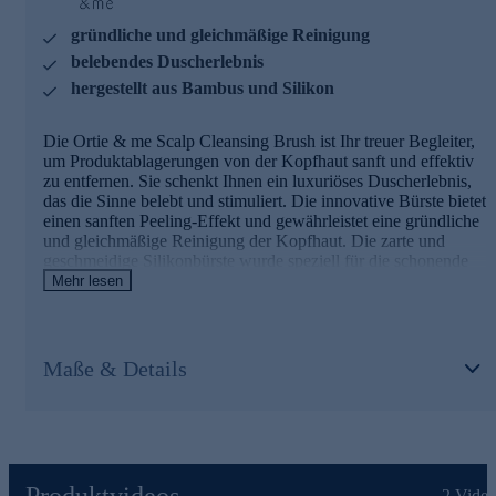
gründliche und gleichmäßige Reinigung
belebendes Duscherlebnis
hergestellt aus Bambus und Silikon
Die Ortie & me Scalp Cleansing Brush ist Ihr treuer Begleiter,
um Produktablagerungen von der Kopfhaut sanft und effektiv
zu entfernen. Sie schenkt Ihnen ein luxuriöses Duscherlebnis,
das die Sinne belebt und stimuliert. Die innovative Bürste bietet
einen sanften Peeling-Effekt und gewährleistet eine gründliche
und gleichmäßige Reinigung der Kopfhaut. Die zarte und
geschmeidige Silikonbürste wurde speziell für die schonende
Kopfhautreinigung entwickelt.
Mehr lesen
Für ein angenehme Reinigungserlebnis jetzt online
bestellen.
Maße & Details
Produktvideos
2
Video