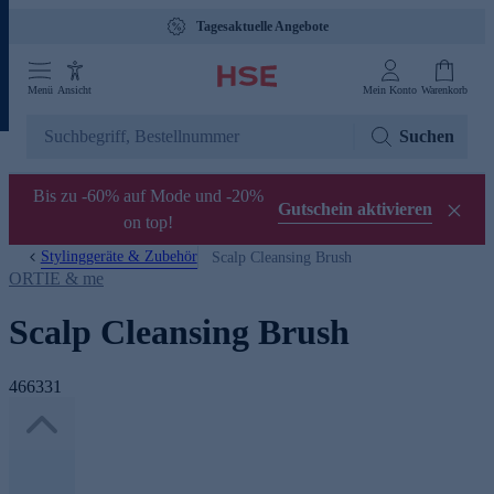
Tagesaktuelle Angebote
Menü
Ansicht
Mein Konto
Warenkorb
Suchen
Bis zu -60% auf Mode und -20%
Gutschein aktivieren
on top!
Stylinggeräte & Zubehör
Scalp Cleansing Brush
ORTIE & me
Scalp Cleansing Brush
466331