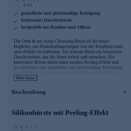
gründliche und gleichmäßige Reinigung
belebendes Duscherlebnis
hergestellt aus Bambus und Silikon
Die Ortie & me Scalp Cleansing Brush ist Ihr treuer
Begleiter, um Produktablagerungen von der Kopfhaut sanft
und effektiv zu entfernen. Sie schenkt Ihnen ein luxuriöses
Duscherlebnis, das die Sinne belebt und stimuliert. Die
innovative Bürste bietet einen sanften Peeling-Effekt und
gewährleistet eine gründliche und gleichmäßige Reinigung
der Kopfhaut. Die zarte und geschmeidige Silikonbürste
wurde speziell für die schonende Kopfhautreinigung
Mehr lesen
entwickelt.
Beschreibung
Für ein angenehme Reinigungserlebnis jetzt online
bestellen.
Silikonbürste mit Peeling-Effekt