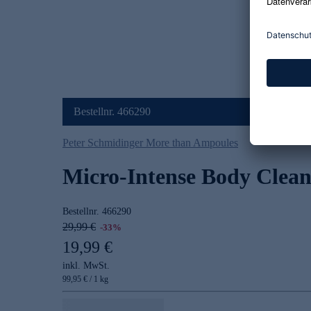
Bestellnr. 466290
Peter Schmidinger More than Ampoules
Micro-Intense Body Clean
Bestellnr.
466290
29,99 €
-33%
19,99 €
inkl. MwSt.
99,95 € / 1 kg