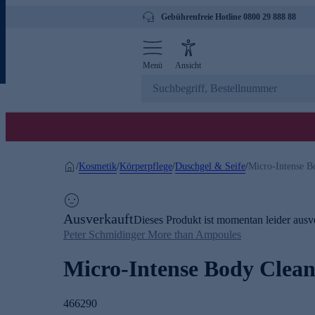
Gebührenfreie Hotline 0800 29 888 88
Menü
Ansicht
Kosmetik
Körperpflege
Duschgel & Seife
/
/
/
/
Micro-Intense B
Ausverkauft
Dieses Produkt ist momentan leider ausve
Peter Schmidinger More than Ampoules
Micro-Intense Body Clean
466290