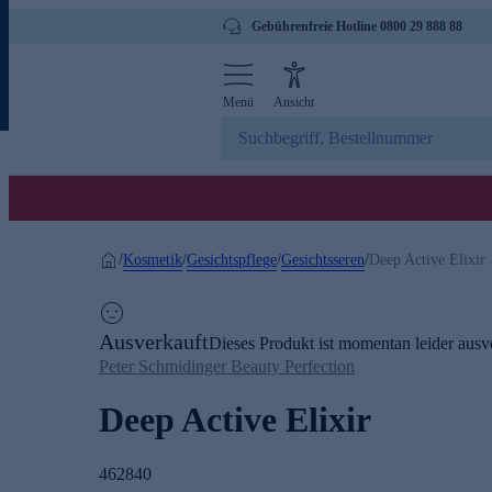
Gebührenfreie Hotline 0800 29 888 88
Menü
Ansicht
Kosmetik
Gesichtspflege
Gesichtsseren
/
/
/
/
Deep Active Elixir
Ausverkauft
Dieses Produkt ist momentan leider ausve
Peter Schmidinger Beauty Perfection
Deep Active Elixir
462840