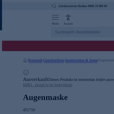
Gebührenfreie Hotline 0800 29 888 88
Menü
Ansicht
Kosmetik
Gesichtspflege
Augencremes & Seren
/
/
/
/
Augenmas
Ausverkauft
Dieses Produkt ist momentan leider ausve
MIRI - proud to be Individuals
Augenmaske
451710