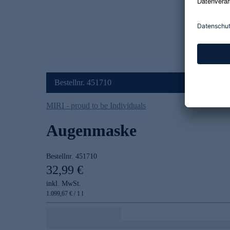
Bestellnr. 451710
MIRI - proud to be Individuals
Augenmaske
Bestellnr.
451710
32,99 €
inkl. MwSt.
1.099,67 € / 1 l