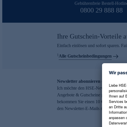
Gebührenfreie Bestell-Hotlin
0800 29 888 88
Ihre Gutschein-Vorteile a
Einfach einlösen und sofort sparen. F
1
Alle Gutscheinbedingungen
Newsletter abonnieren – 10 € Gutsch
Ich möchte den HSE-Newsletter abonni
Angebote & Gutscheine per E-Mail erh
bekommen Sie einen 10 € Gutschein. Ei
den Newsletter-E-Mails möglich.