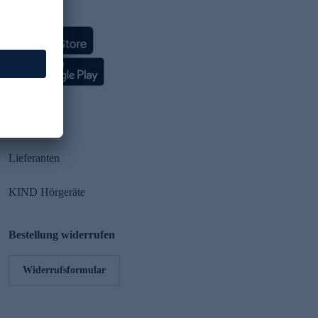
HSE App
Partner
Lieferanten
KIND Hörgeräte
Bestellung widerrufen
Widerrufsformular