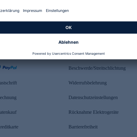
Kundenbewertung
ahlung
Rechtliches
Beschwerde/Streitschlichtung
astschrift
Widerrufsbelehrung
echnung
Datenschutzeinstellungen
atenkauf
Rücknahme Elektrogeräte
reditkarte
Barrierefreiheit