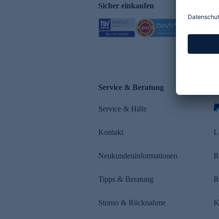
Sicher einkaufen
Service & Beratung
Z
Service & Hilfe
Kontakt
L
Neukundeninformationen
R
Tipps & Beratung
R
Storno & Rücknahme
K