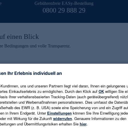
e
Gebührenfreie EASy-Bestellung
0800 29 888 29
uf einen Blick
aire Bedingungen und volle Transparenz.
ein erhalten
eren und aktuelle Trends,
E-Mail-Adresse eingeben
alten. Als Dankeschön
ne Abmeldung ist jederzeit in
Es gelten die
Datenschutzrichtlinien
un