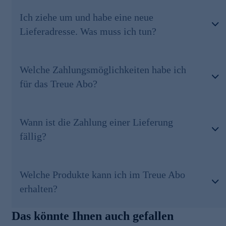
Sie erhalten dieses Produkt auch ganz bequem im günstigen
Ich ziehe um und habe eine neue
Treue Abo in einem frei wählbaren Lieferzyklus. Wenden Sie
Lieferadresse. Was muss ich tun?
sich bei Interesse bitte an unsere gebührenfreie Bestell-Hotline
0800 29 888 88
.
Welche Zahlungsmöglichkeiten habe ich
für das Treue Abo?
Wann ist die Zahlung einer Lieferung
fällig?
Welche Produkte kann ich im Treue Abo
erhalten?
Das könnte Ihnen auch gefallen