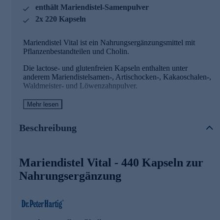
enthält Mariendistel-Samenpulver
2x 220 Kapseln
Mariendistel Vital ist ein Nahrungsergänzungsmittel mit
Pflanzenbestandteilen und Cholin.
Die lactose- und glutenfreien Kapseln enthalten unter
anderem Mariendistelsamen-, Artischocken-, Kakaoschalen-,
Waldmeister- und Löwenzahnpulver.
Hier im praktischen Vorrats-Set mit zweimal 220 Kapseln.
Mehr lesen
Mariendistel Vital Kapseln mit Cholin
Beschreibung
Cholin trägt zur Erhaltung einer normalen Leberfunktion
bei
Mariendistel Vital - 440 Kapseln zur
Cholin trägt zu einem normalen Fettstoffwechsel bei
Nahrungsergänzung
Cholin trägt zu einem normalen Homocystein-
Stoffwechsel bei
Dr. Peter Hartig® Mariendistel Vital Kapseln sind
hervorragend für die tägliche Nahrungsergänzung geeignet!