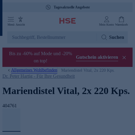
Tagesaktuelle Angebote
Menü
Ansicht
Mein Konto
Warenkorb
Suchen
Bis zu -60% auf Mode und -20%
Gutschein aktivieren
on top!
Allgemeines Wohlbefinden
Mariendistel Vital, 2x 220 Kps.
Dr. Peter Hartig - Für Ihre Gesundheit
Mariendistel Vital, 2x 220 Kps.
404761