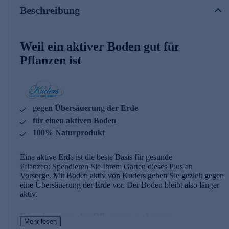
Naturprodukt aus verschiedenen organischen-mineralischen
Beschreibung
Stoffen plus Meeresalgen. Es ist ideal zur Bodenpflege in
Blumenampeln, Töpfen, Kübeln und für den Balkon.
Weil ein aktiver Boden gut für
Ihre Pflanzen werden es Ihnen mit üppiger Pracht
danken - schnell online bestellen!
Pflanzen ist
gegen Übersäuerung der Erde
für einen aktiven Boden
100% Naturprodukt
Eine aktive Erde ist die beste Basis für gesunde
Pflanzen: Spendieren Sie Ihrem Garten dieses Plus an
Vorsorge. Mit Boden aktiv von Kuders gehen Sie gezielt gegen
eine Übersäuerung der Erde vor. Der Boden bleibt also länger
aktiv.
Für ein gesundes Pflanzenwachstum
Mehr lesen