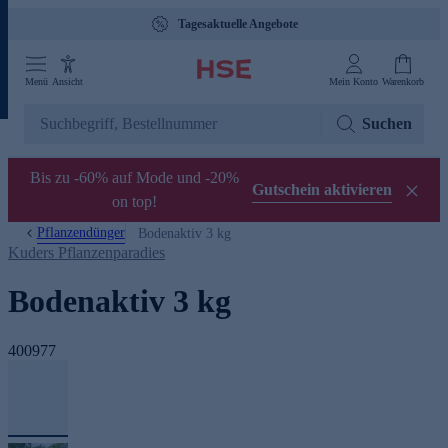
Tagesaktuelle Angebote
Menü
Ansicht
Mein Konto
Warenkorb
Suchen
Bis zu -60% auf Mode und -20%
Gutschein aktivieren
on top!
Pflanzendünger
Bodenaktiv 3 kg
Kuders Pflanzenparadies
Bodenaktiv 3 kg
400977