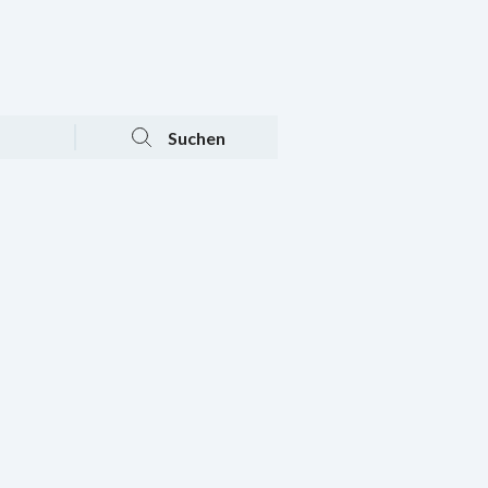
Tagesaktuelle Angebote
Mein Konto
Warenkorb
Suchen
n