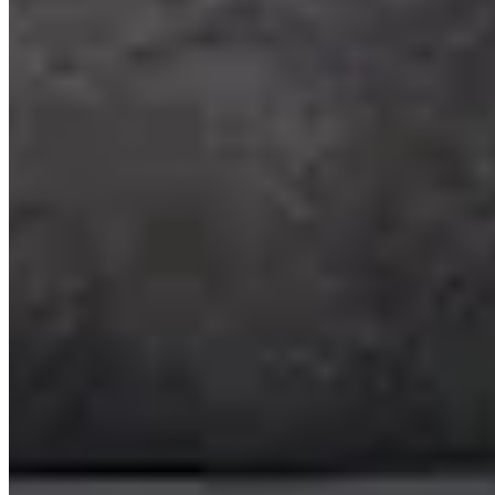
Caprice
Slipper mit Perforation
49,98 €
89,99 €
-44%