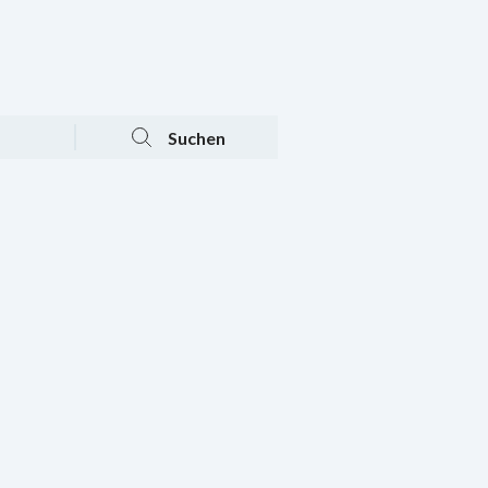
Tagesaktuelle Angebote
Mein Konto
Warenkorb
Suchen
n