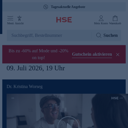
Tagesaktuelle Angebote
Menü
Ansicht
Mein Konto
Warenkorb
Suchen
Bis zu -60% auf Mode und -20%
Gutschein aktivieren
on top!
09. Juli 2026, 19 Uhr
Dr. Kristina Worseg