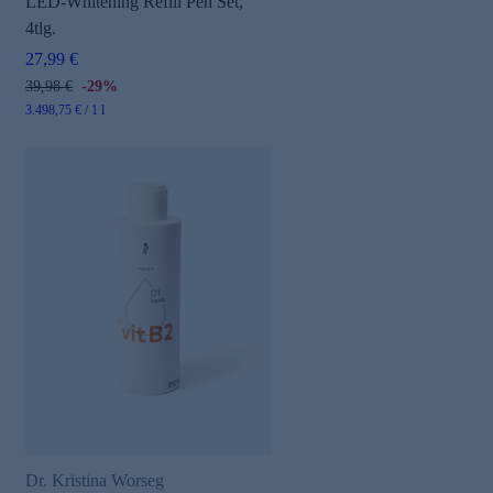
LED-Whitening Refill Pen Set,
4tlg.
27,99 €
39,98 €
-29%
3.498,75 € / 1 l
Dr. Kristina Worseg