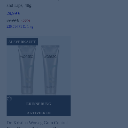
and Lips, 4tlg.
29,99 €
59,99 €
-50%
220.514,71 € / 1 kg
AUSVERKAUFT
ERINNERUNG
AKTIVIEREN
Dr. Kristina Worseg Gum Control