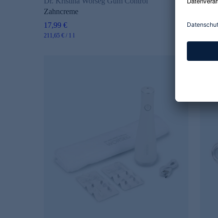
Dr. Kristina Worseg Gum Control
Dr. K
Zahncreme
Star 
17,99 €
39,98
211,65 € / 1 l
533,07 €