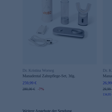
Dr. Kristina Worseg
Dr. K
Manadental Zahnpflege-Set, 3tlg.
Mana
259,99 €
26,99
280,00 €
-7%
29,99 
134,95 €
Weitere Angebote der Sendung