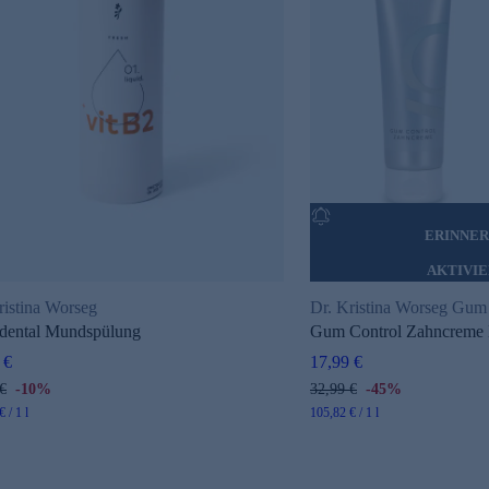
ERINNE
AKTIVI
ristina Worseg
Dr. Kristina Worseg Gum
dental Mundspülung
Gum Control Zahncreme
 €
17,99 €
€
-10%
32,99 €
-45%
 / 1 l
105,82 € / 1 l