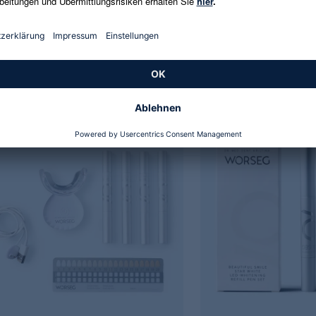
ristina Worseg Beautiful Smile
Dr. Kristina Worseg Beaut
White Polierpasta
Miracle Lipgloss Duo red 
 €
29,99 €
 / 1 l
4.108,22 € / 1 l