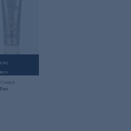
RUNG
EREN
 Control
 Duo