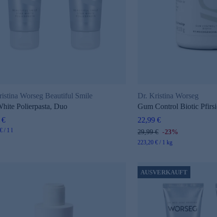
ristina Worseg Beautiful Smile
Dr. Kristina Worseg
White Polierpasta, Duo
Gum Control Biotic Pfirsi
 €
22,99 €
 / 1 l
29,99 €
-23%
223,20 € / 1 kg
AUSVERKAUFT