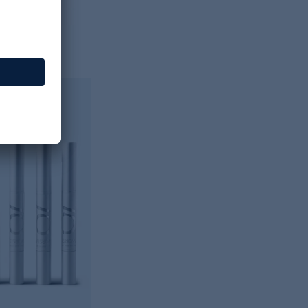
iful Smile
lilac