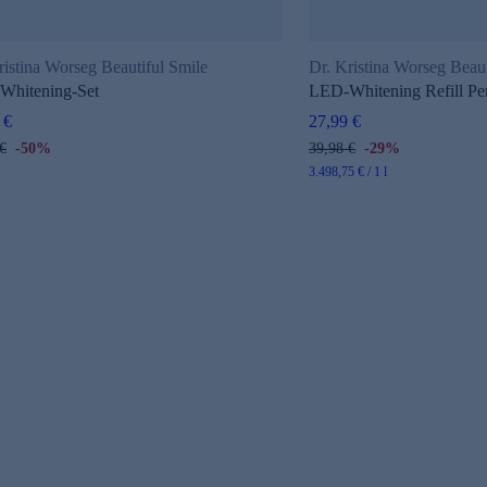
ristina Worseg Beautiful Smile
Dr. Kristina Worseg Beaut
Whitening-Set
LED-Whitening Refill Pen
 €
27,99 €
€
-50%
39,98 €
-29%
3.498,75 € / 1 l