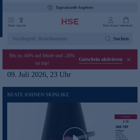
Tagesaktuelle Angebote
Menü
Ansicht
Mein Konto
Warenkorb
Suchen
Bis zu -60% auf Mode und -20%
Gutschein aktivieren
on top!
09. Juli 2026, 23 Uhr
BEATE JOHNEN SKINLIKE