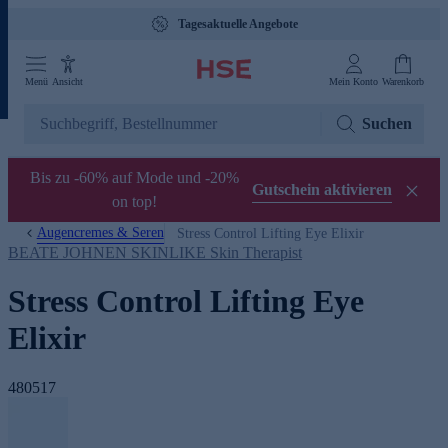
Tagesaktuelle Angebote
Menü
Ansicht
Mein Konto
Warenkorb
Suchen
Bis zu -60% auf Mode und -20%
Gutschein aktivieren
on top!
Augencremes & Seren
Stress Control Lifting Eye Elixir
BEATE JOHNEN SKINLIKE Skin Therapist
Stress Control Lifting Eye
Elixir
480517