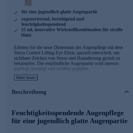
für eine jugendlich glatte Augenpartie
regenerierend, beruhigend und
feuchtigkeitsspendend
15 ml, innovative Wirkstoffkombination für straffe
Haut
Erleben Sie die neue Dimension der Augenpflege mit dem
Stress Control Lifting Eye Elixir, speziell entwickelt, um
sichtbare Zeichen von Stress und Hautalterung gezielt zu
bekämpfen. Die empfindliche Augenpartie wird intensiv
gepflegt, beruhigt und sichtbar geglättet.
Mehr lesen
Der innovative Wirkstoffkomplex Skin Therapist Plasma
senkt den Cortisolspiegel der Haut, um ihr natürliches
Gleichgewicht wiederherzustellen. So kann die Haut ihre
Beschreibung
volle Regenerationskraft entfalten und einer sichtbaren
Minderung der Faltentiefe.
Gleichzeitig verbessert sich die Hautweichheit und das
Feuchtigkeitsspendende Augenpflege
Hautbild wird gleichmäßiger. Für eine Extraportion
für eine jugendlich glatte Augenpartie
Feuchtigkeit sorgen hochwirksame Inhaltsstoffe wie
Hyaluronsäure, Panthenol und Glycerin, die die Haut
intensiv durchfeuchten, beruhigen und geschmeidig pflegen.