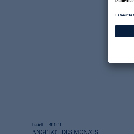
Bestellnr. 484241
ANGEBOT
DES MONATS