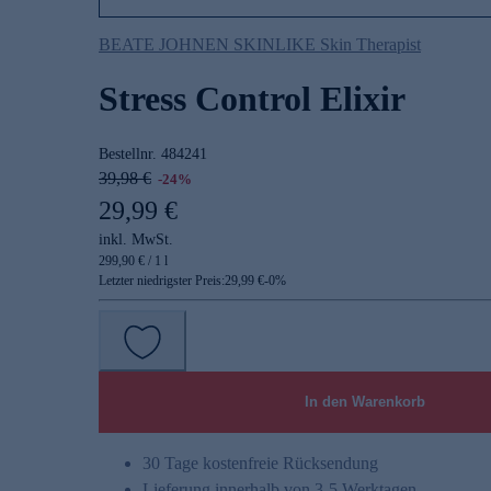
BEATE JOHNEN SKINLIKE Skin Therapist
Stress Control Elixir
Bestellnr.
484241
39,98 €
-24%
29,99 €
inkl. MwSt.
299,90 € / 1 l
Letzter niedrigster Preis:
29,99 €
-
0
%
In den Warenkorb
30 Tage kostenfreie Rücksendung
Lieferung innerhalb von 3-5 Werktagen