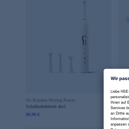
Dr. Kristina Worseg Power
Dr. K
Schallzahnbürste 4in1
Bürst
89,99 €
12,99