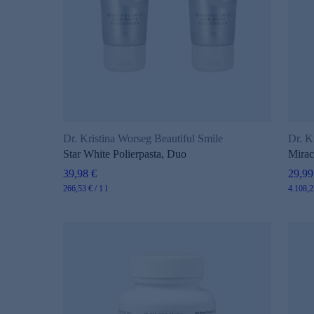
Dr. Kristina Worseg Beautiful Smile
Dr. K
Star White Polierpasta, Duo
Mirac
39,98 €
29,99
s
266,53 € / 1 l
4.108,22