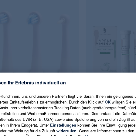
ristina Worseg Power
BK Barbara Klein
enköpfe Ersatz-Set, 3tlg.
Apple Vinegar, 4x 20 Bra
 €
59,98 €