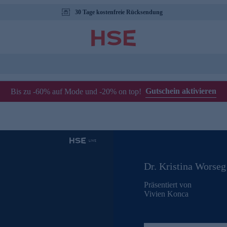
30 Tage kostenfreie Rücksendung
Gutschein aktivieren
Bis zu -60% auf Mode und -20% on top!
Dr. Kristina Worseg
Präsentiert von
Vivien Konca