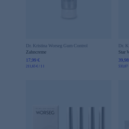
Dr. Kristina Worseg Gum Control
Dr. K
Zahncreme
Star 
17,99 €
39,98
211,65 € / 1 l
533,07 €