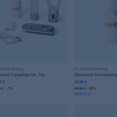
ristina Worseg
Dr. Kristina Worseg
ental Zahnpflege-Set, 3tlg.
Manadental Mundspülun
9 €
26,99 €
0 €
-7%
29,99 €
-10%
134,95 € / 1 l