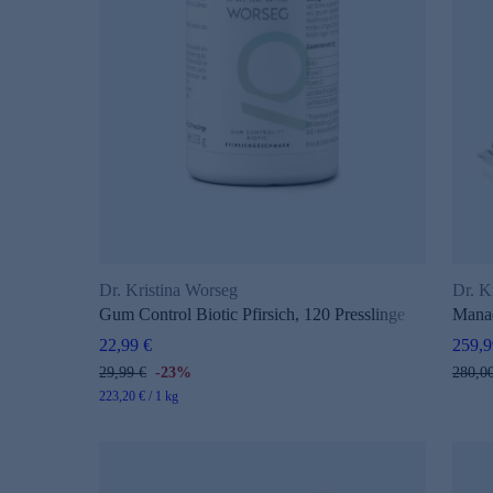
Dr. Kristina Worseg
Dr. K
Gum Control Biotic Pfirsich, 120 Presslinge
Manad
22,99 €
259,9
29,99 €
-23%
280,0
223,20 € / 1 kg