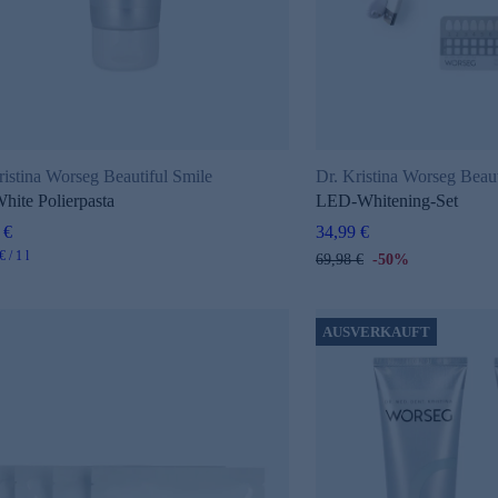
ristina Worseg Beautiful Smile
Dr. Kristina Worseg Beaut
White Polierpasta
LED-Whitening-Set
 €
34,99 €
 / 1 l
69,98 €
-50%
AUSVERKAUFT