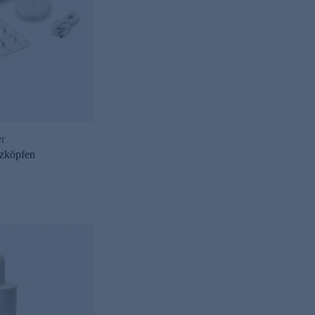
er
tzköpfen