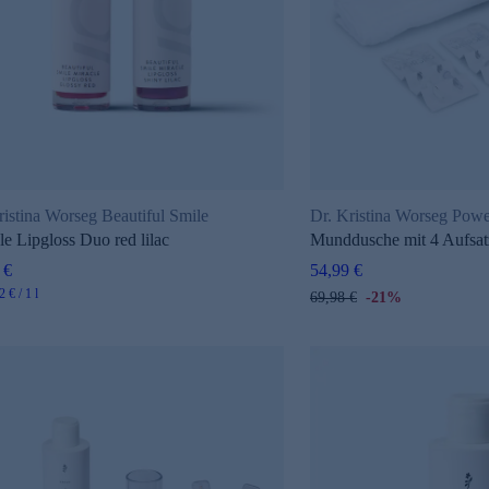
ristina Worseg Beautiful Smile
Dr. Kristina Worseg Pow
le Lipgloss Duo red lilac
Munddusche mit 4 Aufsa
 €
54,99 €
 € / 1 l
69,98 €
-21%