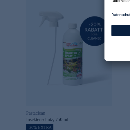
Pastaclean
Insektenschutz, 750 ml
-20% EXTRA