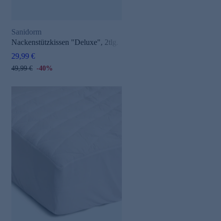
Sanidorm
Nackenstützkissen "Deluxe", 2tlg.
29,99 €
49,99 €
-40%