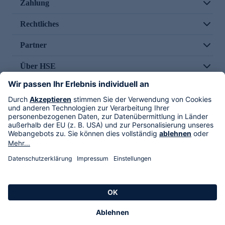
Zahlung
Rechtliches
Partner
Über HSE
Im TV
HSE International
Versand durch
Folge uns
AGB
Datenschutz
Impressum
Alle Rechte vorbehalten. Alle Preise inkl. gesetzlicher MwSt., zzgl. Versandkosten.