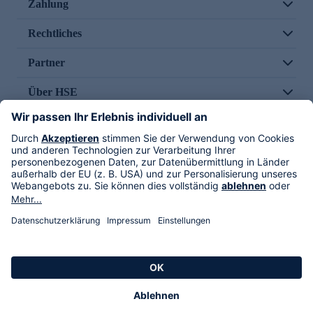
Zahlung
Rechtliches
Partner
Über HSE
Im TV
HSE International
Versand durch
Folge uns
AGB
Datenschutz
Impressum
Alle Rechte vorbehalten. Alle Preise inkl. gesetzlicher MwSt., zzgl. Versandkosten.