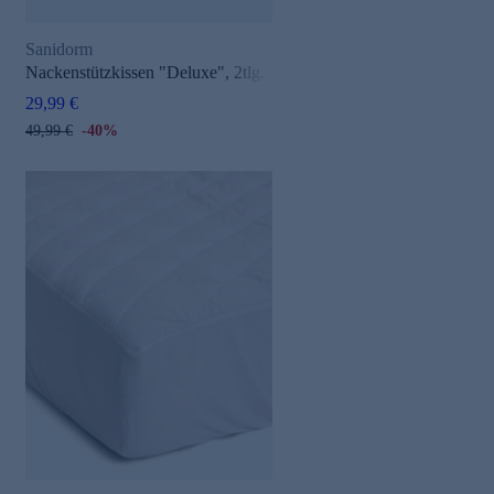
Sanidorm
Nackenstützkissen "Deluxe", 2tlg.
29,99 €
49,99 €
-40%