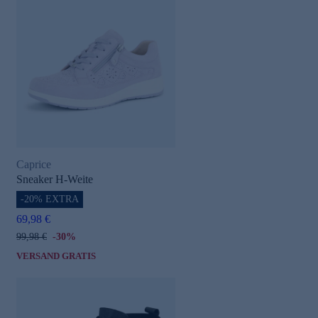
Caprice
Sneaker H-Weite
-20% EXTRA
69,98 €
99,98 €
-30%
VERSAND GRATIS