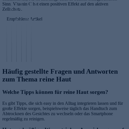
Sinn. Vitamin C hat einen positiven Effekt auf den aktiven
G
n
h
k
ä
Zellschutz.
e
n
t
e
u
si
e
s
n
r
Empfohlene Artikel
c
n
c
R
b
e
h
s
h
iz
ü
p
ts
c
r
i
r
e
y
h
ö
n
s
e
o
u
p
u
t
li
g
t
fe
s
e
n
a
z
n
öl
n
g
Häufig gestellte Fragen und Antworten
zum Thema reine Haut
Welche Tipps können für reine Haut sorgen?
Es gibt Tipps, die sich easy in den Alltag integrieren lassen und für
große Effekte sorgen, beispielsweise täglich das Handtuch zum
Abtrocknen des Gesichtes zu wechseln oder das Smartphone
regelmäßig zu reinigen.