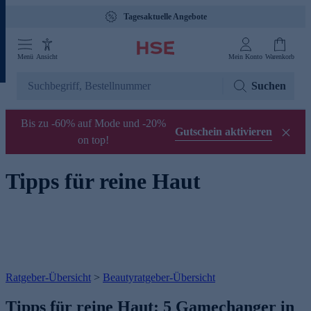
Tagesaktuelle Angebote
Menü
Ansicht
Mein Konto
Warenkorb
Suchen
Bis zu -60% auf Mode und -20%
Gutschein aktivieren
on top!
Tipps für reine Haut
Ratgeber-Übersicht
>
Beautyratgeber-Übersicht
Tipps für reine Haut: 5 Gamechanger in