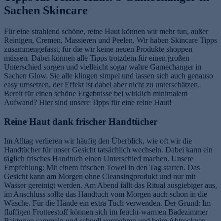
Sachen Skincare
Für eine strahlend schöne, reine Haut können wir mehr tun, außer
Reinigen, Cremen, Massieren und Peelen. Wir haben Skincare Tipps
zusammengefasst, für die wir keine neuen Produkte shoppen
müssen. Dabei können alle Tipps trotzdem für einen großen
Unterschied sorgen und vielleicht sogar wahre Gamechanger in
Sachen Glow. Sie alle klingen simpel und lassen sich auch genauso
easy umsetzen, der Effekt ist dabei aber nicht zu unterschätzen.
Bereit für einen schöne Ergebnisse bei wirklich minimalem
Aufwand? Hier sind unsere Tipps für eine reine Haut!
Reine Haut dank frischer Handtücher
Im Alltag verlieren wir häufig den Überblick, wie oft wir die
Handtücher für unser Gesicht tatsächlich wechseln. Dabei kann ein
täglich frisches Handtuch einen Unterschied machen. Unsere
Empfehlung: Mit einem frischen Towel in den Tag starten. Das
Gesicht kann am Morgen ohne Cleansingprodukt und nur mit
Wasser gereinigt werden. Am Abend fällt das Ritual ausgiebiger aus,
im Anschluss sollte das Handtuch vom Morgen auch schon in die
Wäsche. Für die Hände ein extra Tuch verwenden. Der Grund: Im
fluffigen Frotteestoff können sich im feucht-warmen Badezimmer
Bakterien sammeln und schnell vermehren und beim Abtrocknen