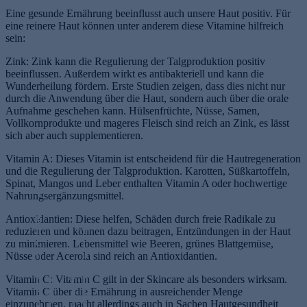
Eine gesunde Ernährung beeinflusst auch unsere Haut positiv. Für
eine reinere Haut können unter anderem diese Vitamine hilfreich
sein:
Zink: Zink kann die Regulierung der Talgproduktion positiv
beeinflussen. Außerdem wirkt es antibakteriell und kann die
Wunderheilung fördern. Erste Studien zeigen, dass dies nicht nur
durch die Anwendung über die Haut, sondern auch über die orale
Aufnahme geschehen kann. Hülsenfrüchte, Nüsse, Samen,
Vollkornprodukte und mageres Fleisch sind reich an Zink, es lässt
sich aber auch supplementieren.
Vitamin A: Dieses Vitamin ist entscheidend für die Hautregeneration
und die Regulierung der Talgproduktion. Karotten, Süßkartoffeln,
Spinat, Mangos und Leber enthalten Vitamin A oder hochwertige
T
Nahrungsergänzungsmittel.
ä
g
Antioxidantien: Diese helfen, Schäden durch freie Radikale zu
li
F
reduzieren und können dazu beitragen, Entzündungen in der Haut
c
r
zu minimieren. Lebensmittel wie Beeren, grünes Blattgemüse,
h
u
Nüsse oder Acerola sind reich an Antioxidantien.
e
G
T
c
Vitamin C: Vitamin C gilt in der Skincare als besonders wirksam.
r
e
r
h
Vitamin C über die Ernährung in ausreichender Menge
S
si
o
t
einzunehmen, macht allerdings auch in Sachen Hautgesundheit
o
c
c
s