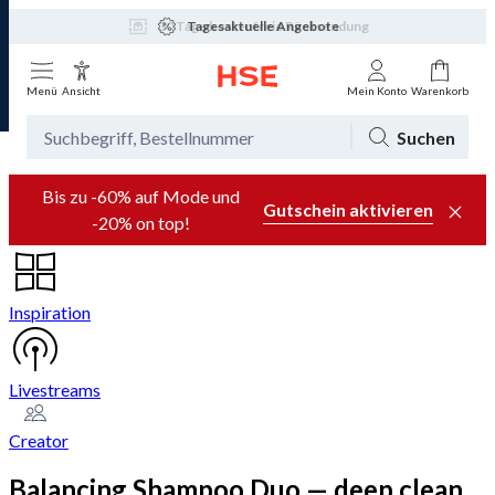
Tagesaktuelle Angebote
Menü
Ansicht
Mein Konto
Warenkorb
Suchen
Bis zu -60% auf Mode und
Gutschein aktivieren
-20% on top!
Inspiration
Livestreams
Creator
Balancing Shampoo Duo — deep clean