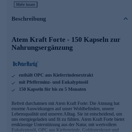
Mehr lesen
Die Atem Kraft Forte Kapseln sind hervorragend für die
tägliche Nahrungsergänzung geeignet. Sie lassen sich
Beschreibung
ausgezeichnet mit allen weiteren Dr. Peter Hartig®
Produkten kombinieren, insbesondere mit „Krill Öl“,
„Memory G 400“, „Schwarzkümmelöl“, "Spermidine" und
„Augenschein Forte“.
Atem Kraft Forte - 150 Kapseln zur
Nahrungsergänzung
Ihre Vorteile in der Übersicht
enthält Kieferrinden-Extrakt mit OPC (Oligomere
Procyanidine)
dazu Pfefferminz- und Eukalyptusöl
enthält OPC aus Kieferrindenextrakt
Eukalyptusöl unterstützt die Funktion der Atemwege
jetzt mit pflanzlicher Kapselhülle
mit Pfefferminz- und Eukalyptusöl
150 Kapseln für bis zu 5 Monaten
Dr. Peter Hartig® forscht für Ihre Gesundheit
Befreit durchatmen mit Atem Kraft Forte: Die Atmung hat
Seit knapp 40 Jahren steht der Name Dr. Peter Hartig® für
enorme Auswirkungen auf unser Wohlbefinden, unsere
die Erforschung von Mikroalgen und die Entwicklung von
Lebensqualität und unseren Alltag. Sie ist entscheidend, um
Nahrungsergänzungsmitteln. Seine Inspiration und
uns energiegeladen und fit zu fühlen. Atem Kraft Forte bietet
Motivation findet er in der Natur selbst – dem Wasser und
erstklassige Unterstützung aus der Natur, mit wertvollem
den Pflanzen. Gemeinsam mit seinem Wissenschaftsteam
Eukalyptusöl, OPC aus Kiefernrinde, Goldrutenkraut und
lässt er altes Wissen und moderne Forschung harmonisch