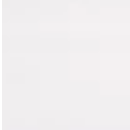
Übertopf mit Pflanzenpodest
14,99 €
39,98 €
-62%