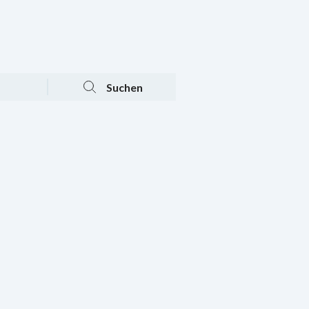
Tagesaktuelle Angebote
Mein Konto
Warenkorb
Suchen
n