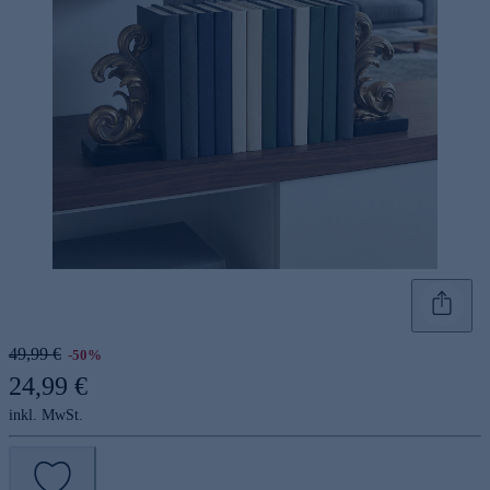
49,99 €
-50%
24,99 €
inkl. MwSt.