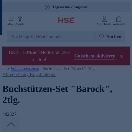
Tagesaktuelle Angebote
Menü
Ansicht
Mein Konto
Warenkorb
Suchen
Bis zu -60% auf Mode und -20%
Gutschein aktivieren
on top!
Wohnaccessoires
Buchstützen-Set "Barock", 2tlg.
Alfredo Pauly Royal Interior
Buchstützen-Set "Barock",
2tlg.
482327