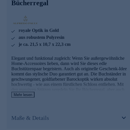
Bücherregal
royale Optik in Gold
aus robustem Polyresin
je ca. 21,5 x 10,7 x 22,3 cm
Elegant und funktional zugleich: Wenn Sie außergewöhnliche
Home-Accessoires lieben, dann wird Sie dieses edle
Buchstützenpaar begeistern. Auch als originelle Geschenk-Idee
kommt das stylische Duo garantiert gut an. Die Buchständer in
geschwungener, goldfarbener Barockoptik wirken absolut
hochwertig - wie aus einem fürstlichen Schloss entliehen. Mit
den massiven Stützen veredeln Sie Ihr Bücherregal, aber auch
CDs, DVDs oder Schallplatten finden so stilvoll neuen Halt.
Mehr lesen
Gleich hier bequem online bestellen.
Maße & Details