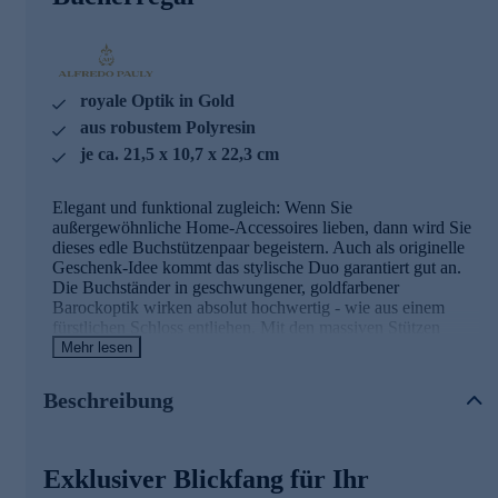
royale Optik in Gold
aus robustem Polyresin
je ca. 21,5 x 10,7 x 22,3 cm
Elegant und funktional zugleich: Wenn Sie
außergewöhnliche Home-Accessoires lieben, dann wird Sie
dieses edle Buchstützenpaar begeistern. Auch als originelle
Geschenk-Idee kommt das stylische Duo garantiert gut an.
Die Buchständer in geschwungener, goldfarbener
Barockoptik wirken absolut hochwertig - wie aus einem
fürstlichen Schloss entliehen. Mit den massiven Stützen
veredeln Sie Ihr Bücherregal, aber auch CDs, DVDs oder
Mehr lesen
Schallplatten finden so stilvoll neuen Halt.
Beschreibung
Gleich hier bequem online bestellen.
Exklusiver Blickfang für Ihr