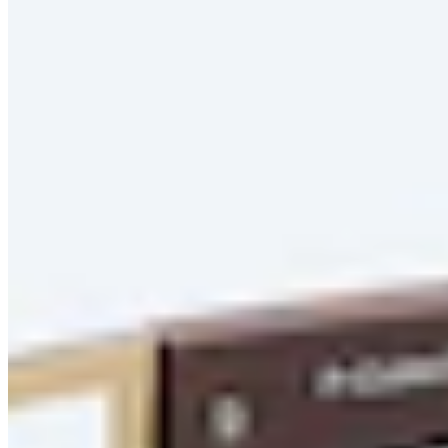
Farbe
Preis
Saison
Neuheiten
Empfohlen
Neuheiten
Reduzierungen
Preis aufsteigend
Preis absteigend
Zuletzt im TV
Filter
2 Produkte