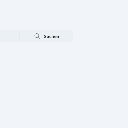
Tagesaktuelle Angebote
Mein Konto
Warenkorb
Suchen
n