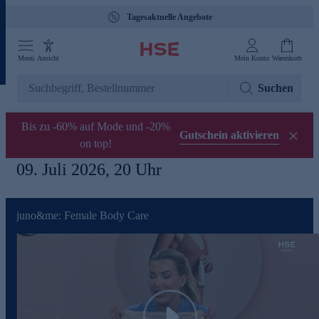
Tagesaktuelle Angebote
Menü
Ansicht
Mein Konto
Warenkorb
Suchen
Bis zu -60% auf Mode und -20%
Gutschein aktivieren
on top!
09. Juli 2026, 20 Uhr
juno&me: Female Body Care