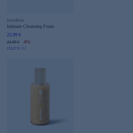
juno&me
Intimate Cleansing Foam
22,99 €
24,99 €
-8%
153,27 € / 1 l