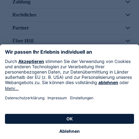
Zahlung
Rechtliches
Partner
Über HSE
Im TV
HSE International
Versand durch
Folge uns
AGB
Datenschutz
Impressum
Alle Rechte vorbehalten. Alle Preise inkl. gesetzlicher MwSt., zzgl. Versandkosten.