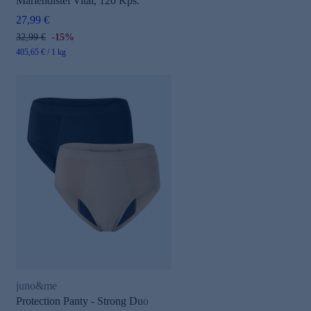
Mariendistel Vital, 120 Kps.
27,99 €
32,99 €
-15%
405,65 € / 1 kg
juno&me
Protection Panty - Strong Duo