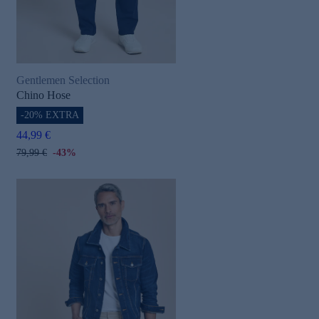
Gentlemen Selection
Chino Hose
-20% EXTRA
44,99 €
79,99 €
-43%