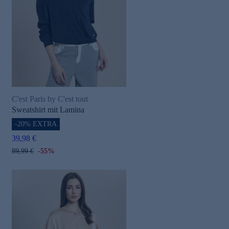
C'est Paris by C'est tout
Sweatshirt mit Lamina
-20% EXTRA
39,98 €
89,99 €
-55%