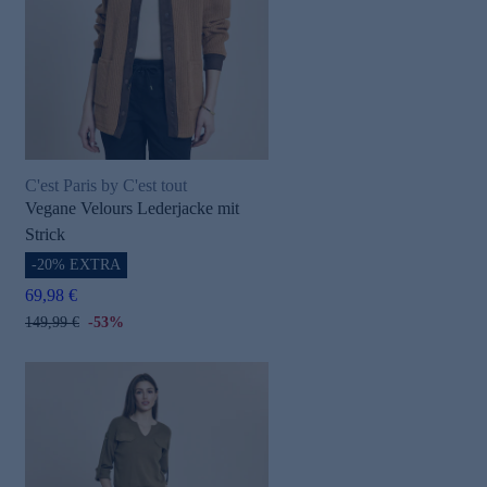
C'est Paris by C'est tout
Vegane Velours Lederjacke mit
Strick
-20% EXTRA
69,98 €
149,99 €
-53%