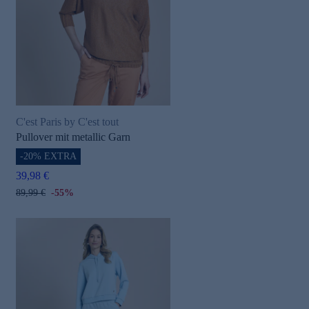
C'est Paris by C'est tout
Pullover mit metallic Garn
-20% EXTRA
39,98 €
89,99 €
-55%