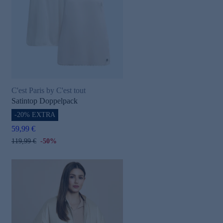
C'est Paris by C'est tout
Satintop Doppelpack
-20% EXTRA
59,99 €
119,99 €
-50%