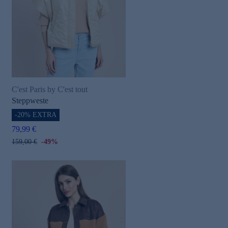
C'est Paris by C'est tout
Steppweste
-20% EXTRA
79,99 €
159,00 €
-49%