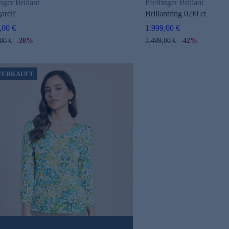
nger Brillant
Pfeffinger Brillant
areif
Brillantring 0,90 ct
,00 €
1.999,00 €
00 €
-20%
3.499,00 €
-42%
VERKAUFT