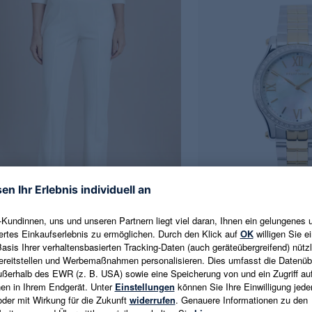
inger Fashion
Pfeffinger Brillant
mit leicht ausgestelltem Bein
Brillantuhr ca. 0,27 ct
999,99 €
% EXTRA
1.299,00 €
-23%
 €