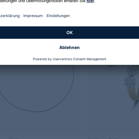
€
-55%