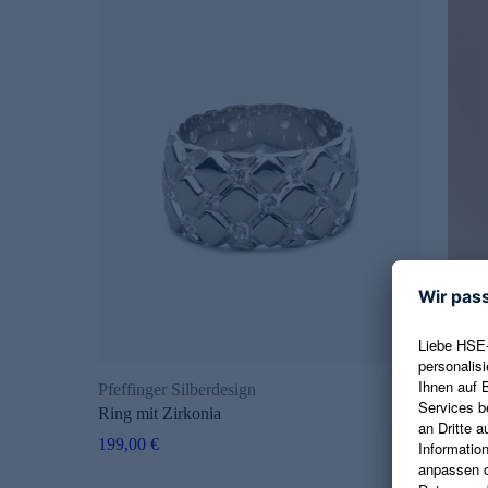
Pfeffinger Silberdesign
Pfeff
Ring mit Zirkonia
Hose 
199,00 €
-20
39,98