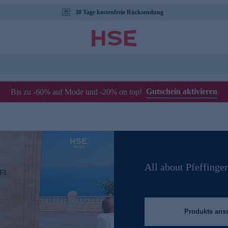
30 Tage kostenfreie Rücksendung
Gutschein aktivieren
Bis zu -60% auf Mode und -20% on top!
All about Pfeffinger
Produkte ans