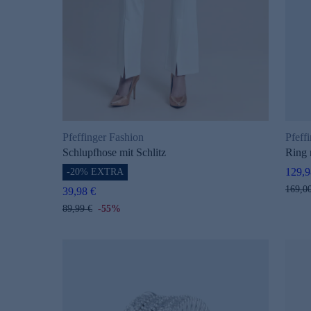
Pfeffinger Fashion
Pfeff
Schlupfhose mit Schlitz
Ring 
129,9
-20% EXTRA
169,0
39,98 €
89,99 €
-55%