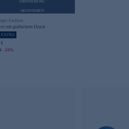
ERINNERUNG
AKTIVIEREN
inger Fashion
ver mit grafischem Druck
% EXTRA
 €
€
-53%