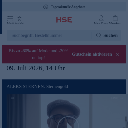
Tagesaktuelle Angebote
Menü
Ansicht
Mein Konto
Warenkorb
Suchen
Bis zu -60% auf Mode und -20%
Gutschein aktivieren
on top!
09. Juli 2026, 14 Uhr
ALEKS STERNEN: Sternengold