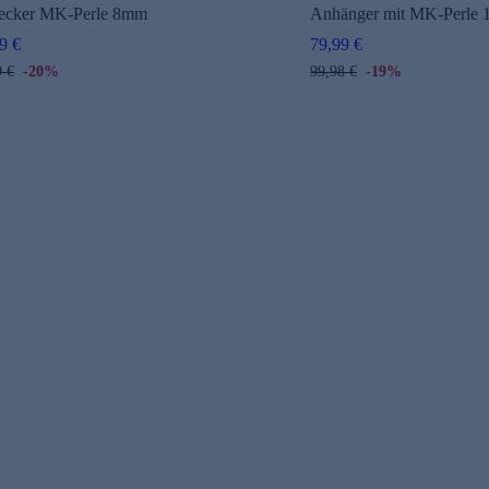
tecker MK-Perle 8mm
Anhänger mit MK-Perle 
9 €
79,99 €
9 €
-20%
99,98 €
-19%