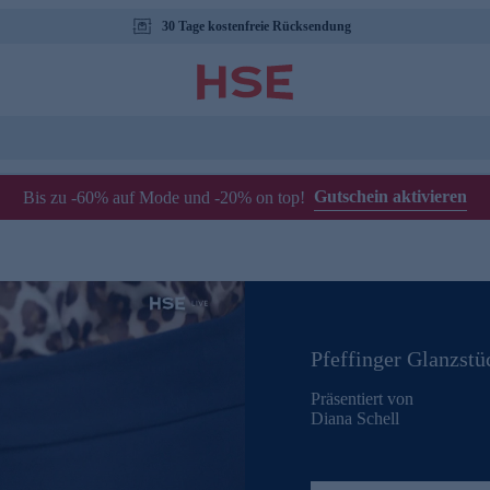
30 Tage kostenfreie Rücksendung
Gutschein aktivieren
Bis zu -60% auf Mode und -20% on top!
Pfeffinger Glanzstü
Präsentiert von
Diana Schell