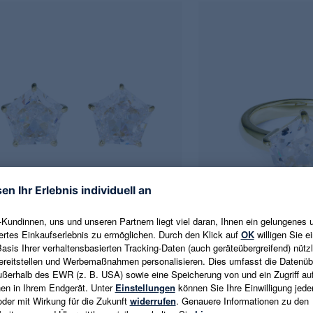
inger Silberdesign
Pfeffinger Silberdesign
-Ohrstecker mit Zirkonia
Ring mit Zirkonia
9 €
149,99 €