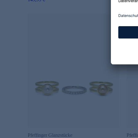
Pfeffinger Glanzstücke
Pfeff