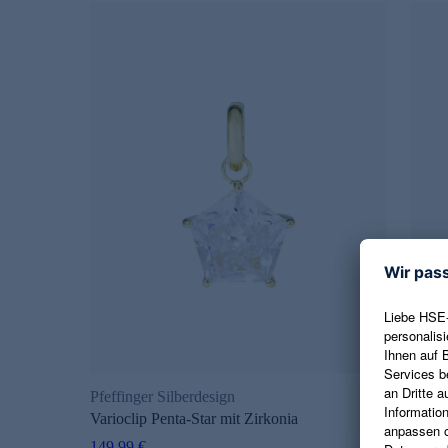
Pfeffinger Silberdesign
Pfeff
Varioclip Penta-Star mit Zirkonia
Stern
149,99 €
149,9