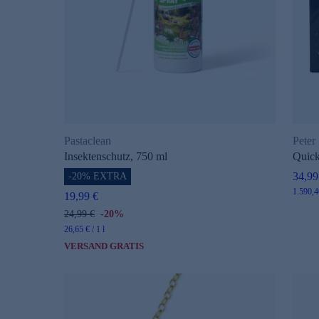
Pastaclean
Peter
Insektenschutz, 750 ml
Quick
34,99
-20% EXTRA
s
1.590,46
19,99 €
24,99 €
-20%
26,65 € / 1 l
VERSAND GRATIS