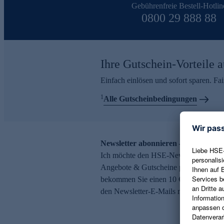
Gebührenfreie Bestell-Hotlin
0800 29 888 88
Ihre Gutschein-Vorteile a
Einfach einlösen und sofort sparen. F
1
Alle Gutscheinbedingungen
Newsletter abonnieren – 10 € Gutsch
Ich möchte den HSE-Newsletter abonni
Angebote & Gutscheine per E-Mail erh
bekommen Sie einen 10 € Gutschein. Ei
den Newsletter-E-Mails möglich.