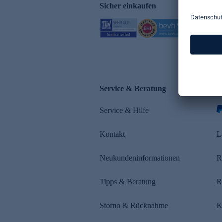
Sicher einkaufen
Service & Beratung
Z
Service & Hilfe
s
Kontakt
L
Neukundeninformationen
R
Tipps & Beratung
R
Storno & Rücknahme
K