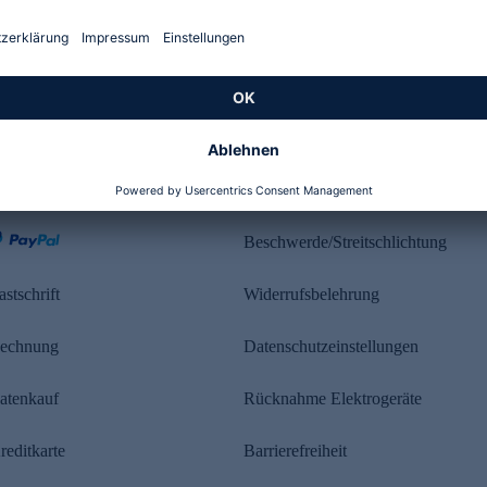
Kundenbewertung
ahlung
Rechtliches
Beschwerde/Streitschlichtung
astschrift
Widerrufsbelehrung
echnung
Datenschutzeinstellungen
atenkauf
Rücknahme Elektrogeräte
reditkarte
Barrierefreiheit