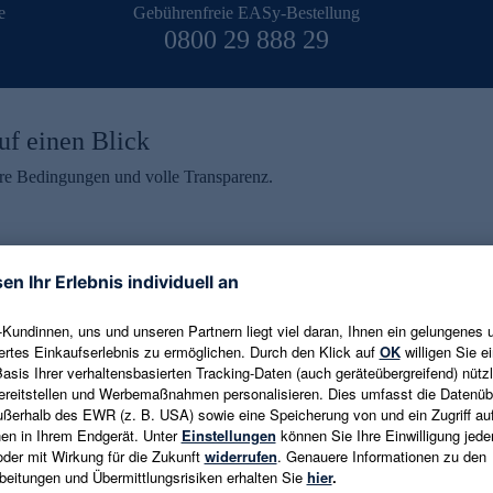
e
Gebührenfreie EASy-Bestellung
0800 29 888 29
uf einen Blick
aire Bedingungen und volle Transparenz.
ein erhalten
eren und aktuelle Trends,
E-Mail-Adresse eingeben
alten. Als Dankeschön
ne Abmeldung ist jederzeit in
Es gelten die
Datenschutzrichtlinien
un