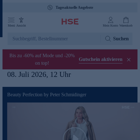
Tagesaktuelle Angebote
Menü
Ansicht
Mein Konto
Warenkorb
Suchen
Bis zu -60% auf Mode und -20%
Gutschein aktivieren
on top!
08. Juli 2026, 12 Uhr
Beauty Perfection by Peter Schmidinger