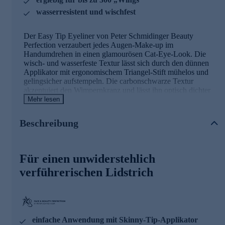
wasserresistent und wischfest
Der Easy Tip Eyeliner von Peter Schmidinger Beauty
Perfection verzaubert jedes Augen-Make-up im
Handumdrehen in einen glamourösen Cat-Eye-Look. Die
wisch- und wasserfeste Textur lässt sich durch den dünnen
Applikator mit ergonomischem Triangel-Stift mühelos und
gelingsicher aufstempeln. Die carbonschwarze Textur
akzentuiert den Wimpernkranz und lässt ihn optisch dichter
sowie die Augen wacher aussehen. Für einen
Mehr lesen
unwiderstehlich verführerischen Lidstrich!
Beschreibung
EASY GRIP & STYLE:
Die konische Form des
Schafts bietet einen besonders ergonomischen Griff, um
die Anwendung zu erleichtern. Dank dem ultradünnen
SkinnyTip Applikator lässt sich die Textur auch bei
Für einen unwiderstehlich
Schlupflidern mühelos aufstempeln.
verführerischen Lidstrich
INTENSE TEXTURE:
Diese Textur bietet ein Satin-
Finish für bis zu 300 „Wings“, die mühelos über Ihren
Lidschatten aufgetragen werden können. Der flüssige
Eyeliner ist wasserfest, wischfest und hat eine
Haltbarkeit von bis zu 24 Stunden.
DEEP FORMULA:
Mit einem hohen Anteil an
einfache Anwendung mit Skinny-Tip-Applikator
carbonschwarzen Pigmenten verleiht dieser Eyeliner