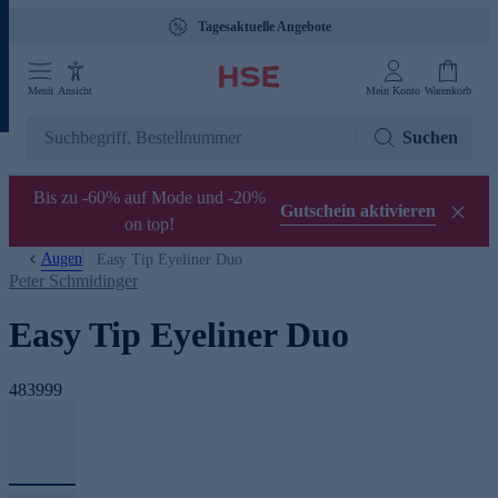
Tagesaktuelle Angebote
Menü
Ansicht
Mein Konto
Warenkorb
Suchen
Bis zu -60% auf Mode und -20%
Gutschein aktivieren
on top!
Augen
Easy Tip Eyeliner Duo
Peter Schmidinger
Easy Tip Eyeliner Duo
483999