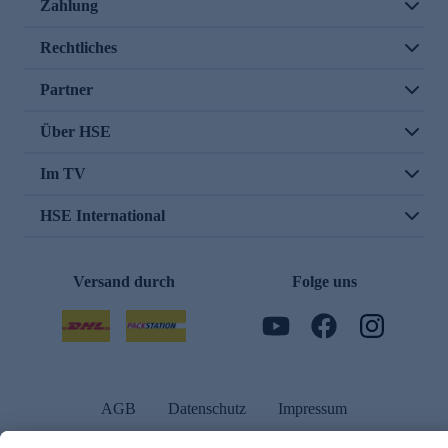
Zahlung
Rechtliches
Partner
Über HSE
Im TV
HSE International
Versand durch
Folge uns
AGB
Datenschutz
Impressum
Alle Rechte vorbehalten. Alle Preise inkl. gesetzlicher MwSt., zzgl. Versandkosten.