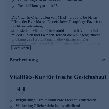
für alle Hauttypen ab 25+
Die Vitamin C Ampullen von MIRI - proud to be bieten
Pflege der Extraklasse. Der effektive Hautpflege-Favorit mit
hochkonzentriertem,
stabilisiertem Vitamin C in Kombination mit Vitamin B3
mildert Linien und Fältchen, fördert die Kollagensynthese
und kann das Hautbild nachhaltig vitalisieren. Das
Feuchtigkeitsniveau und die Leuchtkraft der Haut werden
gestärkt und die Haut erscheint glatter und. Die leicht ölige
Mehr lesen
Textur zieht schnell ein.
Beschreibung
Die Hauptinhaltsstoffe und ihre Wirkung
Vitamin C
kann den Zeichen der Hautalterung
Vitalitäts-Kur für frische Gesichtshaut
entgegenwirken. Durch Inhibierung der Melanin-
Synthese kann Vitamin C sowohl Pigmentflecken
aufhellen und auch allgemein die Haut heller erscheinen
lassen. Ebenso verbessert es das Erscheinungsbild von
chronisch lichtgeschädigter Haut, erhöht die
Hautreliefdichte und reduziert Falten.
Brightening-Effekt kann rote Flecken reduzieren
Der
Feuchtigkeits-Komplex mit X-Linked
Whitening-Effekt wirkt hautaufhellend
Hyaluronsäure
und niedermolekularer Hyaluronsäure