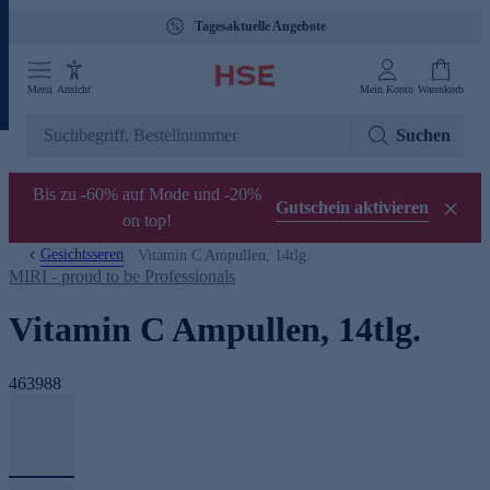
Tagesaktuelle Angebote
Menü
Ansicht
Mein Konto
Warenkorb
Suchen
Bis zu -60% auf Mode und -20%
Gutschein aktivieren
on top!
Gesichtsseren
Vitamin C Ampullen, 14tlg.
MIRI - proud to be Professionals
Vitamin C Ampullen, 14tlg.
463988