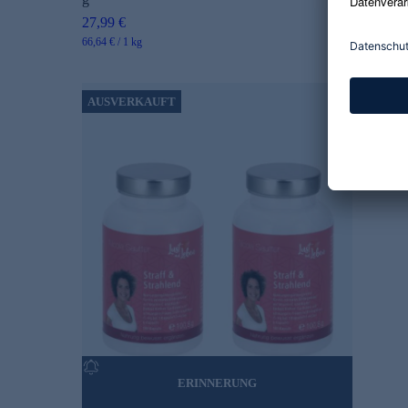
34,99
27,99 €
39,98 
66,64 € / 1 kg
347,12 
AUSVERKAUFT
ERINNERUNG