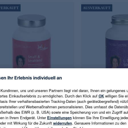
VERKAUFT
AUSVERKAUFT
ERINNERUNG
ERINNE
AKTIVIEREN
AKTIVI
a Sautter
Nicola Sautter
f & Strahlend, 180 Kps.
L-Tryptophan 500, 60 Kp