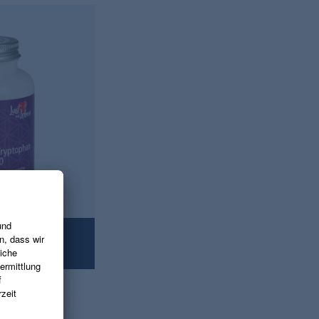
RUNG
EREN
s.