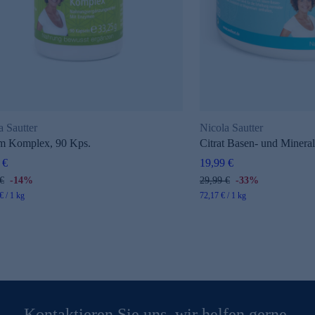
a Sautter
Nicola Sautter
m Komplex, 90 Kps.
Citrat Basen- und Mineral
 €
19,99 €
€
-14%
29,99 €
-33%
€ / 1 kg
72,17 € / 1 kg
Kontaktieren Sie uns, wir helfen gerne.