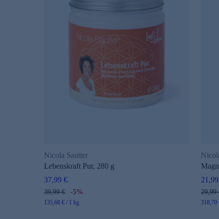
Nicola Sautter
Nicol
Lebenskraft Pur, 280 g
Magn
37,99 €
21,99
39,99 €
-5%
29,99 
135,68 € / 1 kg
318,70 