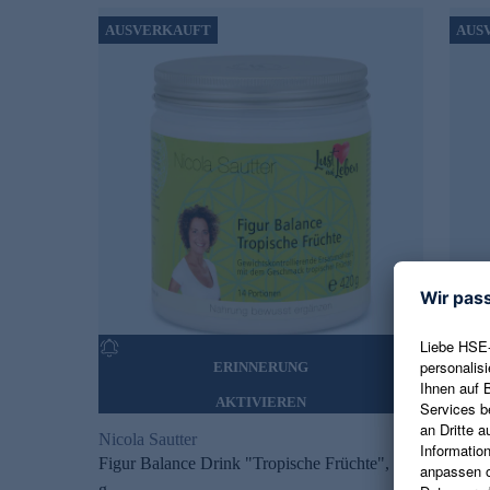
AUSVERKAUFT
AUS
ERINNERUNG
AKTIVIEREN
Nicola Sautter
Nicol
Figur Balance Drink "Tropische Früchte", 420
Straf
g