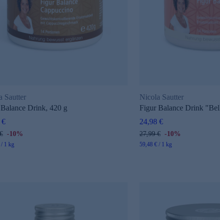
a Sautter
Nicola Sautter
 Balance Drink, 420 g
Figur Balance Drink "Bell
 €
24,98 €
€
-10%
27,99 €
-10%
 / 1 kg
59,48 € / 1 kg