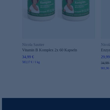
Nicola Sautter
Nicol
Vitamin B Komplex 2x 60 Kapseln
Enzy
34,99 €
29,99
583,17 € / 1 kg
34,99 
901,96 