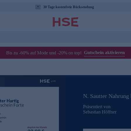
30 Tage kostenfreie Rücksendung
Gutschein aktivieren
Bis zu -60% auf Mode und -20% on top!
N. Sautter Nahrung
Präsentiert von
Sebastian Höffner