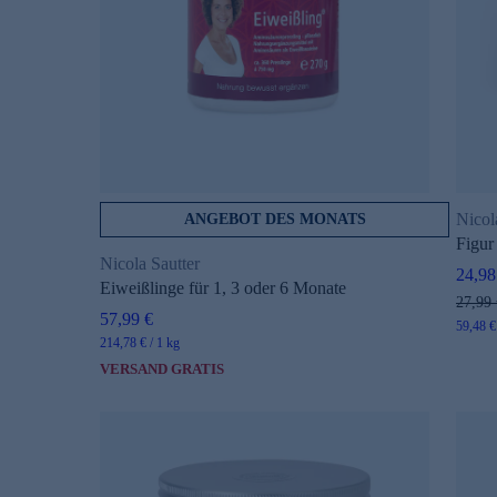
Nicol
ANGEBOT DES MONATS
Figur
Nicola Sautter
24,98
Eiweißlinge für 1, 3 oder 6 Monate
s
27,99 
57,99 €
59,48 €
214,78 € / 1 kg
VERSAND GRATIS