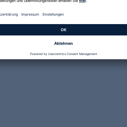
 €
27,99 €
666,43 € / 1 kg
€
-12%
€ / 1 kg