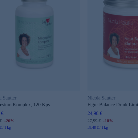
a Sautter
Nicola Sautter
esium Komplex, 120 Kps.
Figur Balance Drink Limi
 €
24,98 €
€
-26%
27,99 €
-10%
€ / 1 kg
59,48 € / 1 kg