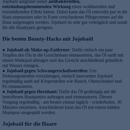
Jojobaöl aufgrund seiner
antibakteriellen,
entzündungshemmenden Wirkung
einen wohltuenden und
reizmildernden Effekt haben. Dabei kann das Öl entweder pur in die
Haut einmassiert oder in Form verschiedener Pflegecremes auf die
Haut aufgetragen werden. Jojobaöl ist sehr gut verträglich und somit
für alle Hauttypen geeignet.
Die besten Beauty-Hacks mit Jojobaöl
●
Jojobaöl als Make-up-Entferner
: Dafür einfach ein paar
Tropfen des Öls in die Gesichtshaut einmassieren, das Öl sanft mit
einem Wattepad abtragen und das Gesicht anschließend gründlich
mit Wasser reinigen.
●
Jojobaöl gegen Schwangerschaftsstreifen:
Um
Dehnungsstreifen vorzubeugen, einfach lauwarmes Jojobaöl
regelmäßig sanft auf Körperstellen wie Bauch, Oberschenkel und
Po einmassieren.
●
Jojobaöl gegen Hornhaut:
Dafür das Öl großzügig auf die
betroffenen Hautpartien auftragen und einmassieren. Diesen
Vorgang regelmäßig - am besten einmal täglich - wiederholen. 30
Minuten einziehen. Anschließend kann das Öl mit einem milden
Shampoo ausgespült werden.
Jojobaöl für die Haare