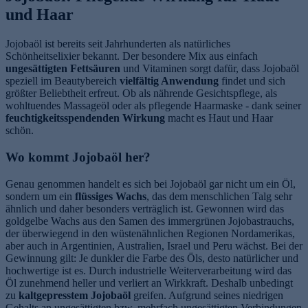
und Haar
Jojobaöl ist bereits seit Jahrhunderten als natürliches
Schönheitselixier bekannt. Der besondere Mix aus einfach
ungesättigten Fettsäuren
und Vitaminen sorgt dafür, dass Jojobaöl
speziell im Beautybereich
vielfältig Anwendung
findet und sich
größter Beliebtheit erfreut. Ob als nährende Gesichtspflege, als
wohltuendes Massageöl oder als pflegende Haarmaske - dank seiner
feuchtigkeitsspendenden Wirkung
macht es Haut und Haar
schön.
Wo kommt Jojobaöl her?
Genau genommen handelt es sich bei Jojobaöl gar nicht um ein Öl,
sondern um ein
flüssiges Wachs
, das dem menschlichen Talg sehr
ähnlich und daher besonders verträglich ist. Gewonnen wird das
goldgelbe Wachs aus den Samen des immergrünen Jojobastrauchs,
der überwiegend in den wüstenähnlichen Regionen Nordamerikas,
aber auch in Argentinien, Australien, Israel und Peru wächst. Bei der
Gewinnung gilt: Je dunkler die Farbe des Öls, desto natürlicher und
hochwertige ist es. Durch industrielle Weiterverarbeitung wird das
Öl zunehmend heller und verliert an Wirkkraft. Deshalb unbedingt
zu
kaltgepresstem Jojobaöl
greifen. Aufgrund seines niedrigen
Gehalts an ungesättigten bzw. mehrfach ungesättigten Verbindungen