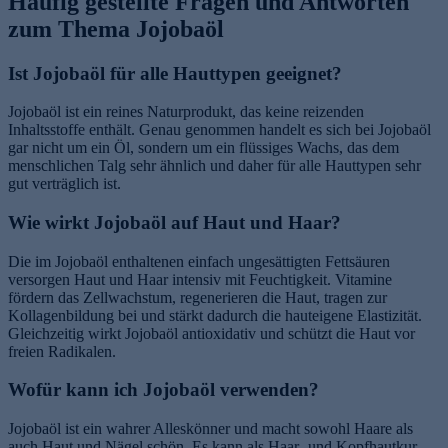
Häufig gestellte Fragen und Antworten
zum Thema Jojobaöl
Ist Jojobaöl für alle Hauttypen geeignet?
Jojobaöl ist ein reines Naturprodukt, das keine reizenden
Inhaltsstoffe enthält. Genau genommen handelt es sich bei Jojobaöl
gar nicht um ein Öl, sondern um ein flüssiges Wachs, das dem
menschlichen Talg sehr ähnlich und daher für alle Hauttypen sehr
gut verträglich ist.
Wie wirkt Jojobaöl auf Haut und Haar?
Die im Jojobaöl enthaltenen einfach ungesättigten Fettsäuren
versorgen Haut und Haar intensiv mit Feuchtigkeit. Vitamine
fördern das Zellwachstum, regenerieren die Haut, tragen zur
Kollagenbildung bei und stärkt dadurch die hauteigene Elastizität.
Gleichzeitig wirkt Jojobaöl antioxidativ und schützt die Haut vor
freien Radikalen.
Wofür kann ich Jojobaöl verwenden?
Jojobaöl ist ein wahrer Alleskönner und macht sowohl Haare als
auch Haut und Nägel schön. Es kann als Haar- und Kopfhautkur,