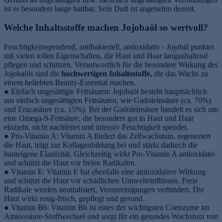
ist es besonders lange haltbar. Sein Duft ist angenehm dezent.
Welche Inhaltsstoffe machen Jojobaöl so wertvoll?
Feuchtigkeitsspendend, antibakteriell, antioxidativ - Jojobäl punktet
mit vielen tollen Eigenschaften, die Haut und Haar langanhaltend
pflegen und schützen. Verantwortlich für die besondere Wirkung des
Jojobaöls sind die
hochwertigen Inhaltsstoffe,
die das Wachs zu
einem beliebten Beauty-Essential machen.
● Einfach ungesättigte Fettsäuren: Jojobaöl besteht hauptsächlich
e
aus einfach ungesättigten Fettsäuren, wie Gadoleinsäure (ca. 70%)
und Erucasäure (ca. 15%). Bei der Gadoleinsäure handelt es sich um
eine Omega-9-Fettsäure, die besonders gut in Haut und Haar
einzieht, nicht nachfettet und intensiv Feuchtigkeit spendet.
● Pro-Vitamin A: Vitamin A fördert das Zellwachstum, regeneriert
die Haut, trägt zur Kollagenbildung bei und stärkt dadurch die
hauteigene Elastizität. Gleichzeitig wirkt Pro-Vitamin A antioxidativ
und schützt die Haut vor freien Radikalen.
● Vitamin E: Vitamin E hat ebenfalls eine antioxidative Wirkung
und schützt die Haut vor schädlichen Umwelteinflüssen. Freie
Radikale werden neutralisiert, Verunreinigungen verhindert. Die
Haut wirkt rosig-frisch, gepflegt und gesund.
● Vitamin B6: Vitamin B6 ist eines der wichtigsten Coenzyme im
Aminosäure-Stoffwechsel und sorgt für ein gesundes Wachstum von