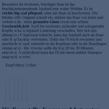
Besonders für trockenes, brüchiges Haar ist das
feuchtigkeitsspendende Jojobaöl eine wahre Wohltat. Es ist
T
reichhaltig und pflegend
ä
P
, ohne das Haar zu beschweren. Die
Inhaltsstoffe dringend schnell ein, stärken das Haar von innen und
g
ig
verleihen ihm einen
li
m
gesunden Glanz
sowie eine schöne
Geschmeidigkeit
c
e
. Auch bei trockener, juckender und schuppender
Kopfhaut kann Jojobaöl Linderung verschaffen. Wer sich den
h
n
ultimativen Pflegeboost wünscht, kann das Jojobaöl auch als Haar-
e
G
tf
S
oder Kopfhautkur verwenden. Dafür das Öl leicht erwärmen und
r
e
le
k
anschließend sanft entweder in die Kopfhaut oder in die Haarlängen
S
si
c
i
einmassieren. Idealerweise sollte die Kur 20 bis 30 Minuten
o
c
k
n
einziehen. Anschließend kann das Öl mit einem milden Shampoo
S
n
h
e
c
ausgespült werden.
k
n
t
n
F
a
i
e
s
e
et
r
Empfohlene Artikel
n
n
c
n
ti
e
C
s
h
tf
g
R
y
c
r
e
e
o
cl
h
ö
r
H
u
i
u
p
n
a
ti
n
t
fe
e
u
n
g
z
n
n
t
e