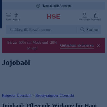
Tagesaktuelle Angebote
Menü
Ansicht
Mein Konto
Warenkorb
Suchen
Bis zu -60% auf Mode und -20%
Gutschein aktivieren
on top!
Jojobaöl
Ratgeber-Übersicht
>
Beautyratgeber-Übersicht
Jojobaöl: Pflegende Wirkung für Haut