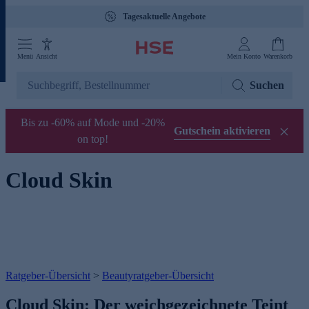
Tagesaktuelle Angebote
Menü
Ansicht
Mein Konto
Warenkorb
Suchen
Bis zu -60% auf Mode und -20%
Gutschein aktivieren
on top!
Cloud Skin
Ratgeber-Übersicht
>
Beautyratgeber-Übersicht
Cloud Skin: Der weichgezeichnete Teint