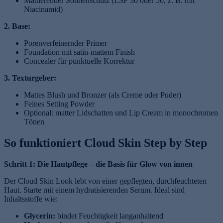
Mattierender Sonnenschutz (LSF 30 oder 50, z. B. mit
Niacinamid)
2. Base:
Porenverfeinernder Primer
Foundation mit satin-mattem Finish
Concealer für punktuelle Korrektur
3. Texturgeber:
Mattes Blush und Bronzer (als Creme oder Puder)
Feines Setting Powder
Optional: matter Lidschatten und Lip Cream in monochromen
Tönen
So funktioniert Cloud Skin Step by Step
Schritt 1: Die Hautpflege – die Basis für Glow von innen
Der Cloud Skin Look lebt von einer gepflegten, durchfeuchteten
Haut. Starte mit einem hydratisierenden Serum. Ideal sind
Inhaltsstoffe wie:
Glycerin:
bindet Feuchtigkeit langanhaltend