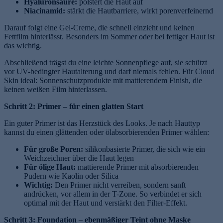
Hyaluronsäure:
polstert die Haut auf
Niacinamid:
stärkt die Hautbarriere, wirkt porenverfeinernd
Darauf folgt eine Gel-Creme, die schnell einzieht und keinen
Fettfilm hinterlässt. Besonders im Sommer oder bei fettiger Haut ist
das wichtig.
Abschließend trägst du eine leichte Sonnenpflege auf, sie schützt
vor UV-bedingter Hautalterung und darf niemals fehlen. Für Cloud
Skin ideal: Sonnenschutzprodukte mit mattierendem Finish, die
keinen weißen Film hinterlassen.
Schritt 2: Primer – für einen glatten Start
Ein guter Primer ist das Herzstück des Looks. Je nach Hauttyp
kannst du einen glättenden oder ölabsorbierenden Primer wählen:
Für große Poren:
silikonbasierte Primer, die sich wie ein
Weichzeichner über die Haut legen
Für ölige Haut:
mattierende Primer mit absorbierenden
Pudern wie Kaolin oder Silica
Wichtig:
Den Primer nicht verreiben, sondern sanft
andrücken, vor allem in der T-Zone. So verbindet er sich
optimal mit der Haut und verstärkt den Filter-Effekt.
Schritt 3: Foundation – ebenmäßiger Teint ohne Maske