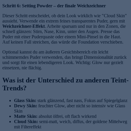
Schritt 6: Setting Powder – der finale Weichzeichner
Dieser Schritt entscheidet, ob dein Look wirklich wie "Cloud Skin"
aussieht. Verwende ein extrem feines transparentes Puder, gern mit
Weichzeichner-Effekt
. Arbeite sparsam und nur in den Zonen, die
schnell glänzen: Stirn, Nase, Kinn, unter den Augen. Presse das
Puder mit einer Puderquaste oder einem Mini-Pinsel in die Haut.
Auf keinen Fall streichen, das würde die Foundation verschieben.
Optional kannst du am äußeren Gesichtsbereich ein leicht
schimmerndes Puder verwenden, das bringt Dimensionalität zurück
und sorgt für einen lebendigeren Look. Wichtig: Glow nur gezielt
einsetzen, nie flächig.
Was ist der Unterschied zu anderen Teint-
Trends?
Glass Skin:
stark glänzend, fast nass, Fokus auf Spiegelglanz
Dewy Skin:
feuchter Glow, aber nicht so intensiv wie Glass
Skin
Matte Skin:
absolut ölfrei, oft flach wirkend
Cloud Skin:
semi-matt, weich, diffus, der goldene Mittelweg
mit Filtereffekt