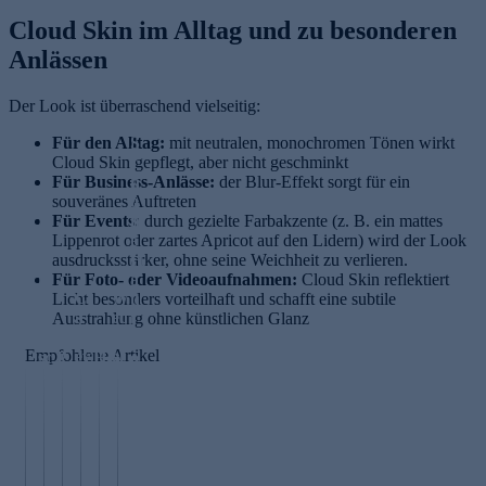
Cloud Skin im Alltag und zu besonderen
Anlässen
Der Look ist überraschend vielseitig:
Für den Alltag:
S
mit neutralen, monochromen Tönen wirkt
Cloud Skin gepflegt, aber nicht geschminkt
c
Für Business-Anlässe:
h
der Blur-Effekt sorgt für ein
souveränes Auftreten
ö
R
Für Events:
n
durch gezielte Farbakzente (z. B. ein mattes
ic
Lippenrot oder zartes Apricot auf den Lidern) wird der Look
e
h
ausdrucksstärker, ohne seine Weichheit zu verlieren.
H
ti
Für Foto- oder Videoaufnahmen:
a
Cloud Skin reflektiert
C
W
g
Licht besonders vorteilhaft und schafft eine subtile
u
a
ec
a
Ausstrahlung ohne künstlichen Glanz
t
k
hs
b
v
Empfohlene Artikel
ey
el
sc
P
H
o
M
d
h
u
ai
n
a
us
m
ll
r
i
k
c
in
u
O
n
e-
h
k
l
ili
n
u
e
e
a
n
e
p
n
n
n
g
n