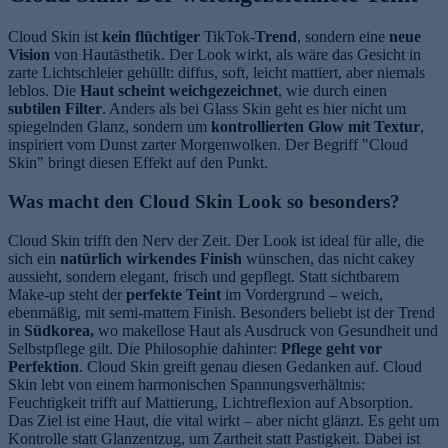
Cloud Skin ist
kein flüchtiger
TikTok-
Trend
, sondern eine
neue
Vision
von Hautästhetik. Der Look wirkt, als wäre das Gesicht in
zarte Lichtschleier gehüllt: diffus, soft, leicht mattiert, aber niemals
leblos. Die
Haut scheint weichgezeichnet
, wie durch einen
subtilen Filter
. Anders als bei Glass Skin geht es hier nicht um
spiegelnden Glanz, sondern um
kontrollierten Glow mit Textur
,
inspiriert vom Dunst zarter Morgenwolken. Der Begriff "Cloud
Skin" bringt diesen Effekt auf den Punkt.
Was macht den Cloud Skin Look so besonders?
Cloud Skin trifft den Nerv der Zeit. Der Look ist ideal für alle, die
sich ein
natürlich wirkendes Finish
wünschen, das nicht cakey
aussieht, sondern elegant, frisch und gepflegt. Statt sichtbarem
Make-up steht der
perfekte Teint
im Vordergrund – weich,
ebenmäßig, mit semi-mattem Finish. Besonders beliebt ist der Trend
in
Südkorea,
wo makellose Haut als Ausdruck von Gesundheit und
Selbstpflege gilt. Die Philosophie dahinter:
Pflege geht vor
Perfektion
. Cloud Skin greift genau diesen Gedanken auf. Cloud
Skin lebt von einem harmonischen Spannungsverhältnis:
Feuchtigkeit trifft auf Mattierung, Lichtreflexion auf Absorption.
Das Ziel ist eine Haut, die vital wirkt – aber nicht glänzt. Es geht um
Kontrolle statt Glanzentzug, um Zartheit statt Pastigkeit. Dabei ist