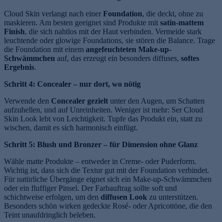
Cloud Skin verlangt nach einer
Foundation
, die deckt, ohne zu
maskieren. Am besten geeignet sind Produkte mit
satin-mattem
Finish
, die sich nahtlos mit der Haut verbinden. Vermeide stark
leuchtende oder glowige Foundations, sie stören die Balance. Trage
die Foundation mit einem
angefeuchteten Make-up-
Schwämmchen
auf, das erzeugt ein besonders diffuses,
softes
Ergebnis
.
Schritt 4: Concealer – nur dort, wo nötig
Verwende den
Concealer gezielt
unter den Augen, um Schatten
aufzuhellen, und auf Unreinheiten. Weniger ist mehr: Ser Cloud
Skin Look lebt von Leichtigkeit. Tupfe das Produkt ein, statt zu
wischen, damit es sich harmonisch einfügt.
Schritt 5: Blush und Bronzer – für Dimension ohne Glanz
Wähle matte Produkte – entweder in Creme- oder Puderform.
Wichtig ist, dass sich die Textur gut mit der Foundation verbindet.
Für natürliche Übergänge eignet sich ein Make-up-Schwämmchen
oder ein fluffiger Pinsel. Der Farbauftrag sollte soft und
schichtweise erfolgen, um den
diffusen Look
zu unterstützen.
Besonders schön wirken gedeckte Rosé- oder Apricottöne, die den
Teint unaufdringlich beleben.