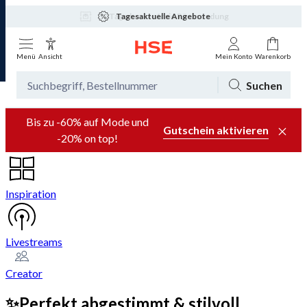
Tagesaktuelle Angebote
Menü
Ansicht
Mein Konto
Warenkorb
Suchen
Bis zu -60% auf Mode und
Gutschein aktivieren
-20% on top!
Inspiration
Livestreams
Creator
✨Perfekt abgestimmt & stilvoll