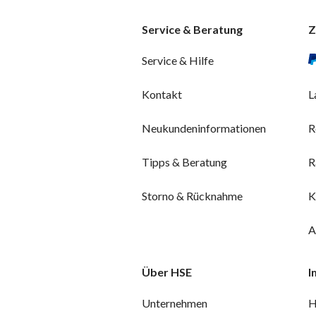
Service & Beratung
Z
Service & Hilfe
Kontakt
L
Neukundeninformationen
R
Tipps & Beratung
R
Storno & Rücknahme
K
A
Über HSE
I
Unternehmen
H