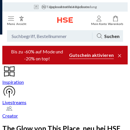
30 Tage kostenfreie Rücksendung
Tagesaktuelle Angebote
Menü
Ansicht
Mein Konto
Warenkorb
Suchen
Bis zu -60% auf Mode und
Gutschein aktivieren
-20% on top!
Inspiration
Livestreams
Creator
The Glow von This Place, neu bei HSE,