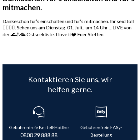
mitmachen.
Dankeschön für‘s einschalten und für‘s mitmachen. Ihr seid toll
👍🏻🤗😘. Sehen uns am Dienstag, 01. Juli…um 14 Uhr …LIVE von
der 🌊⚓️🛳️ Ostseeküste. I love it❤️ Euer Steffen
Kontaktieren Sie uns, wir
helfen gerne.
Gebührenfreie Bestell-Hotline
Gebührenfreie EASy-
0800 29 888 88
Bestellung