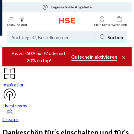
Tagesaktuelle Angebote
Menü
Ansicht
Mein Konto
Warenkorb
Suchen
Bis zu -60% auf Mode und
Gutschein aktivieren
-20% on top!
Inspiration
Livestreams
Creator
Dankeschön für‘s einschalten und für‘s