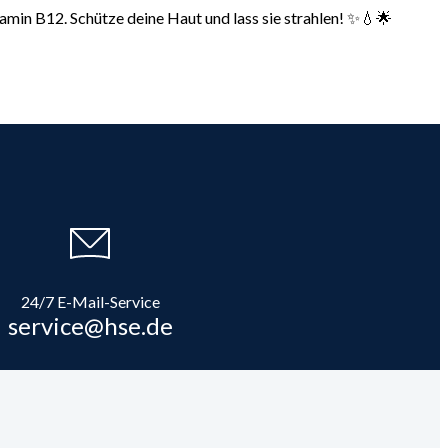
amin B12. Schütze deine Haut und lass sie strahlen! ✨💧🌟
24/7 E-Mail-Service
service@hse.de