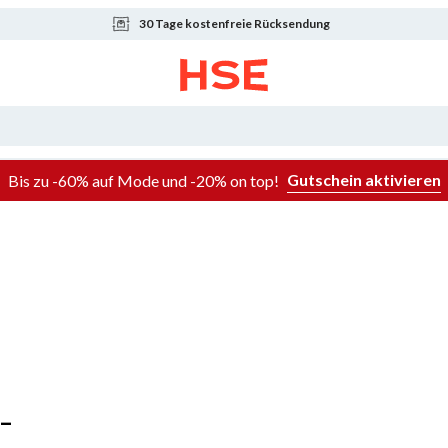
30 Tage kostenfreie Rücksendung
Gutschein aktivieren
Bis zu -60% auf Mode und -20% on top!
 –