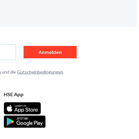
Anmelden
n
und die
Gutscheinbedingungen
HSE App