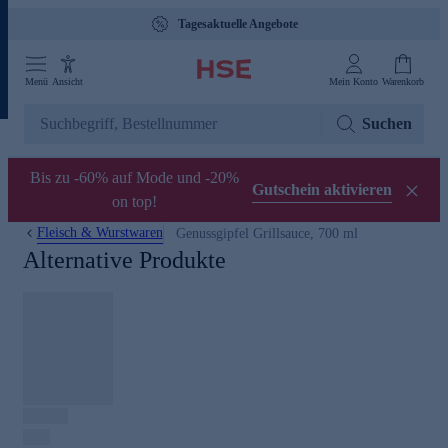
Tagesaktuelle Angebote
Menü
Ansicht
Mein Konto
Warenkorb
Suchen
Bis zu -60% auf Mode und -20%
Gutschein aktivieren
on top!
Fleisch & Wurstwaren
Genussgipfel Grillsauce, 700 ml
Alternative Produkte