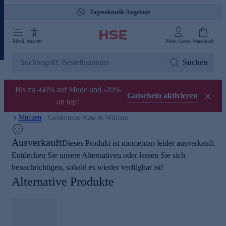
Tagesaktuelle Angebote
Menü
Ansicht
Mein Konto
Warenkorb
Suchen
Bis zu -60% auf Mode und -20%
Gutschein aktivieren
on top!
Münzen
Goldmünze Kate & William
Ausverkauft
Dieses Produkt ist momentan leider ausverkauft.
Entdecken Sie unsere Alternativen oder lassen Sie sich
benachrichtigen, sobald es wieder verfügbar ist!
Alternative Produkte